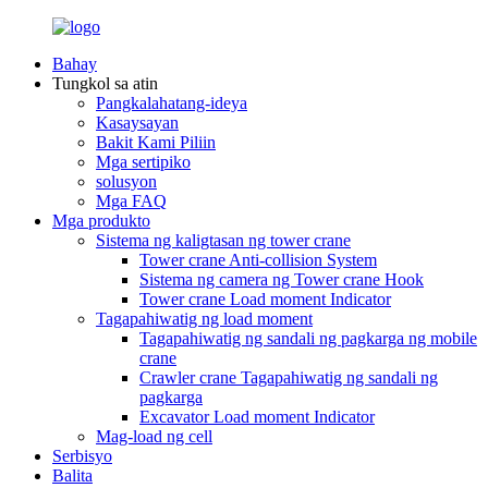
Bahay
Tungkol sa atin
Pangkalahatang-ideya
Kasaysayan
Bakit Kami Piliin
Mga sertipiko
solusyon
Mga FAQ
Mga produkto
Sistema ng kaligtasan ng tower crane
Tower crane Anti-collision System
Sistema ng camera ng Tower crane Hook
Tower crane Load moment Indicator
Tagapahiwatig ng load moment
Tagapahiwatig ng sandali ng pagkarga ng mobile
crane
Crawler crane Tagapahiwatig ng sandali ng
pagkarga
Excavator Load moment Indicator
Mag-load ng cell
Serbisyo
Balita