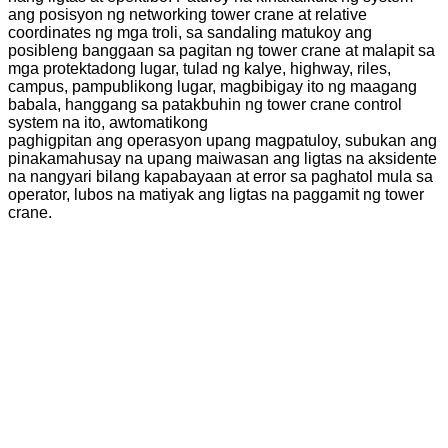
ang posisyon ng networking tower crane at relative
coordinates ng mga troli, sa sandaling matukoy ang
posibleng banggaan sa pagitan ng tower crane at malapit sa
mga protektadong lugar, tulad ng kalye, highway, riles,
campus, pampublikong lugar, magbibigay ito ng maagang
babala, hanggang sa patakbuhin ng tower crane control
system na ito, awtomatikong
paghigpitan ang operasyon upang magpatuloy, subukan ang
pinakamahusay na upang maiwasan ang ligtas na aksidente
na nangyari bilang kapabayaan at error sa paghatol mula sa
operator, lubos na matiyak ang ligtas na paggamit ng tower
crane.