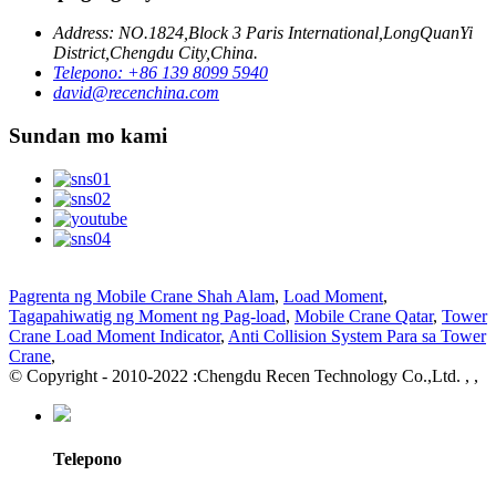
Address: NO.1824,Block 3 Paris International,LongQuanYi
District,Chengdu City,China.
Telepono: +86 139 8099 5940
david@recenchina.com
Sundan mo kami
Pagrenta ng Mobile Crane Shah Alam
,
Load Moment
,
Tagapahiwatig ng Moment ng Pag-load
,
Mobile Crane Qatar
,
Tower
Crane Load Moment Indicator
,
Anti Collision System Para sa Tower
Crane
,
© Copyright - 2010-2022 :Chengdu Recen Technology Co.,Ltd.
, ,
Telepono