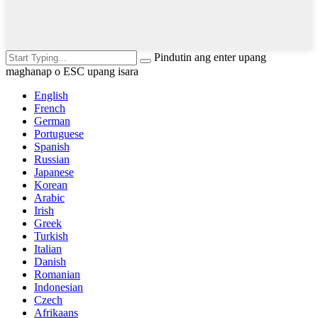
Pindutin ang enter upang
maghanap o ESC upang isara
English
French
German
Portuguese
Spanish
Russian
Japanese
Korean
Arabic
Irish
Greek
Turkish
Italian
Danish
Romanian
Indonesian
Czech
Afrikaans