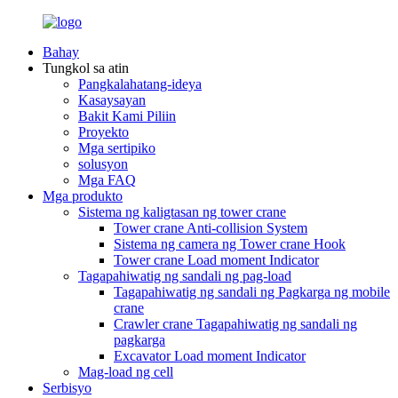
Bahay
Tungkol sa atin
Pangkalahatang-ideya
Kasaysayan
Bakit Kami Piliin
Proyekto
Mga sertipiko
solusyon
Mga FAQ
Mga produkto
Sistema ng kaligtasan ng tower crane
Tower crane Anti-collision System
Sistema ng camera ng Tower crane Hook
Tower crane Load moment Indicator
Tagapahiwatig ng sandali ng pag-load
Tagapahiwatig ng sandali ng Pagkarga ng mobile
crane
Crawler crane Tagapahiwatig ng sandali ng
pagkarga
Excavator Load moment Indicator
Mag-load ng cell
Serbisyo