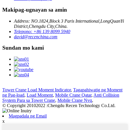
Makipag-ugnayan sa amin
Address: NO.1824,Block 3 Paris International,LongQuanYi
District,Chengdu City,China.
Telepono: +86 139 8099 5940
david@recenchina.com
Sundan mo kami
Tower Crane Load Moment Indicator
,
Tagapahiwatig ng Moment
ng Pag-load
,
Load Moment
,
Mobile Crane Qatar
,
Anti Collision
System Para sa Tower Crane
,
Mobile Crane Nvq
,
© Copyright 20102022 :Chengdu Recen Technology Co.Ltd.
Magpadala ng Email
x